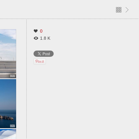
0
1.8 K